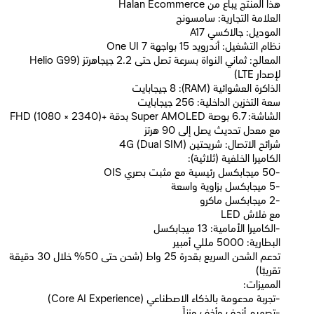
Halan Ecommerce هذا المنتج يباع من
العلامة التجارية: سامسونج
الموديل: جالاكسي A17
نظام التشغيل: أندرويد 15 بواجهة One UI 7
المعالج: ثماني النواة بسرعة تصل حتى 2.2 جيجاهرتز (Helio G99
لإصدار LTE)
الذاكرة العشوائية (RAM): 8 جيجابايت
سعة التخزين الداخلية: 256 جيجابايت
الشاشة: 6.7 بوصة Super AMOLED بدقة +FHD (1080 × 2340)
مع معدل تحديث يصل إلى 90 هرتز
شرائح الاتصال: شريحتين (Dual SIM) 4G
الكاميرا الخلفية (ثلاثية):
-50 ميجابكسل رئيسية مع مثبت بصري OIS
-5 ميجابكسل بزاوية واسعة
-2 ميجابكسل ماكرو
مع فلاش LED
-الكاميرا الأمامية: 13 ميجابكسل
البطارية: 5000 مللي أمبير
تدعم الشحن السريع بقدرة 25 واط (شحن حتى 50% خلال 30 دقيقة
تقريبًا)
المميزات:
-تجربة مدعومة بالذكاء الاصطناعي (Core AI Experience)
-تصميم أنحف وأخف وزناً