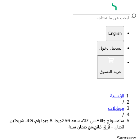
English
تسجيل دخول
عربة التسوق
الرئيسية
/
موبايلات
/
سامسونج جالاكسي A17، سعه 256جيجا، 8 جيجا رام، 4G، شريحتين
اتصال - أزرق فاتح،مع ضمان سنة
Samsung