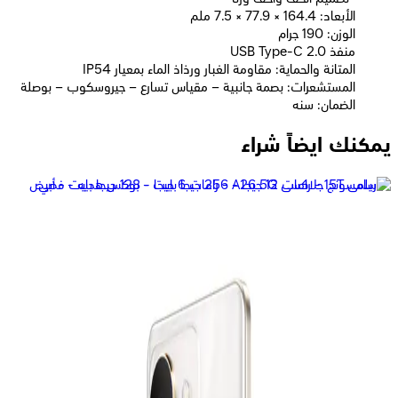
الأبعاد: 164.4 × 77.9 × 7.5 ملم
الوزن: 190 جرام
منفذ USB Type-C 2.0
المتانة والحماية: مقاومة الغبار ورذاذ الماء بمعيار IP54
المستشعرات: بصمة جانبية – مقياس تسارع – جيروسكوب – بوصلة
الضمان: سنه
يمكنك ايضاً شراء
سامسونج جلاكسى A17 4G - رامات 6 جيجا - 128 جيجا بايت - أسود
11,199
جنيه
يبدأ من
825
جنيه / الشهر
ريلمى C71 - رامات 4 جيجا - 128 جيجا بايت - أبيض
8,299
جنيه
يبدأ من
612
جنيه / الشهر