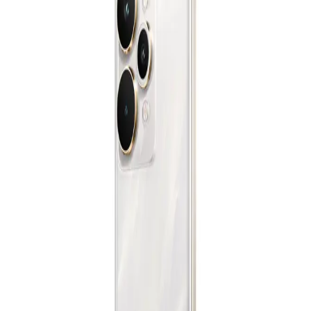
سامسونج جلاكسى A26 5G - رامات 8 جيجا - 256 جيجا بايت -
بينك
19,199
جنيه
يبدأ من
1415
جنيه / الشهر
سامسونج جلاكسى A36 5G - رامات 8 جيجا - 256 جيجا بايت -
لافندر
الدعم عبر البريد الالكتروني
Info@halan.com
19,999
جنيه
الدعم عبر الهاتف
16303
يبدأ من
1473
جنيه / الشهر
قم بتنزيل ابليكيشن حالا
ريلمى 14 5G - رامات 12 جيجا - 256 جيجا بايت - تيتانيوم
17,199
الرئيسية
جنيه
الفئات
يبدأ من
1267
جنيه / الشهر
التسوق
ريلمى C71 - رامات 4 جيجا - 128 جيجا بايت - أخضر