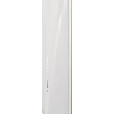
حسابي
8,299
جنيه
يبدأ من
612
جنيه / الشهر
سامسونج جلاكسى A26 5G - رامات 8 جيجا - 256 جيجا بايت -
أسود
18,499
جنيه
يبدأ من
1363
جنيه / الشهر
ريلمي 15 برو ثنائي الشريحة، 256 جيجا، 12 جيجا رام، 5G - فضي
28,282
جنيه
يبدأ من
2083
جنيه / الشهر
ريلمى 15T - رامات 12 جيجا - 256 جيجا بايت - بوكس هديه - فضي
17,999