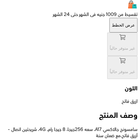
تقسيط من 1009 جنيه فى الشهر حتى 24 الشهر
عرض الخطط
غير متوفر حالياً
غير متوفر حالياً
اللون
ازرق فاتح
وصف المنتج
سامسونج جالاكسي A17، سعه 256جيجا، 8 جيجا رام، 4G، شريحتين اتصال -
أزرق فاتح،مع ضمان سنة