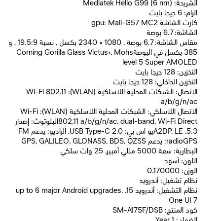
الشريحة: Mediatek Helio G99 (6 nm)
الرام: 6 جيجا بايت
كارت الشاشة gpu: Mali-G57 MC2
الشاشة: 6.7 بوصة
مقاس الشاشة: 6.7 بوصة , 1080 × 2340 بكسل , نسبة 19.5:9 ، و
385 بكسل في البوصةCorning Gorilla Glass Victus+, Mohs
level 5 Super AMOLED
التخزين: 128 جيجا بايت
التخزين الداخلي: 128 جيجا بايت
الاتصال: الشبكات المحلية اللاسلكية (WLAN): Wi-Fi 802.11
a/b/g/n/ac
الاتصال اللاسلكي: الشبكات المحلية اللاسلكية (WLAN): Wi-Fi
802.11 a/b/g/n/ac, dual-band, Wi-Fi Directالبلوتوث: إصدار
5.3, A2DP, LEيو اس بي: USB Type-C 2.0, الراديو: يدعم FM
radioGPS: يدعم GPS, GALILEO, GLONASS, BDS, QZSS
البطارية: سعة 5000 مللي أمبير, 25 وات سلكي
اللون: أسود
الوزن: 0.170000
نظام تشغيل: أندرويد
نظام التشغيل: أندرويد 15, up to 6 major Android upgrades,
One UI 7
كود المنتج: SM-A175F/DSB
الضمان: 1 Year