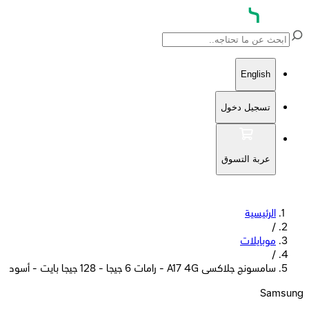
English
تسجيل دخول
عربة التسوق
الرئيسية
/
موبايلات
/
سامسونج جلاكسى A17 4G - رامات 6 جيجا - 128 جيجا بايت - أسود
Samsung