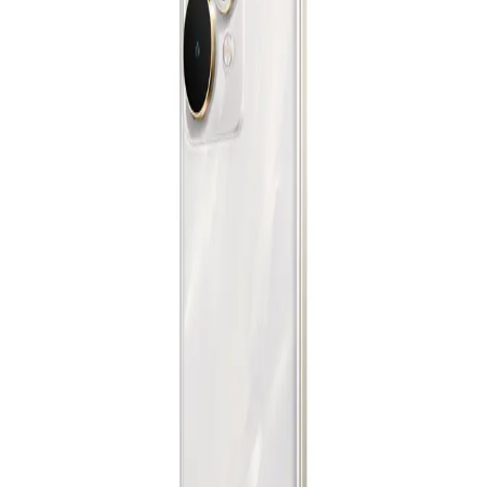
جنيه
يبدأ من
1179
جنيه / الشهر
ريلمى 15 برو 5G - رامات 12 جيجا - 256 جيجا بايت - فضي
الدعم عبر البريد الالكتروني
Info@halan.com
27,999
جنيه
الدعم عبر الهاتف
16303
يبدأ من
2063
جنيه / الشهر
قم بتنزيل ابليكيشن حالا
ريلمى 15T - رامات 12 جيجا - 256 جيجا بايت - بوكس هديه - فضي
17,999
الرئيسية
جنيه
الفئات
يبدأ من
1326
جنيه / الشهر
التسوق
سامسونج جلاكسى A26 5G - رامات 8 جيجا - 256 جيجا بايت -
أبيض
حسابي
19,199
جنيه
يبدأ من
1415
جنيه / الشهر