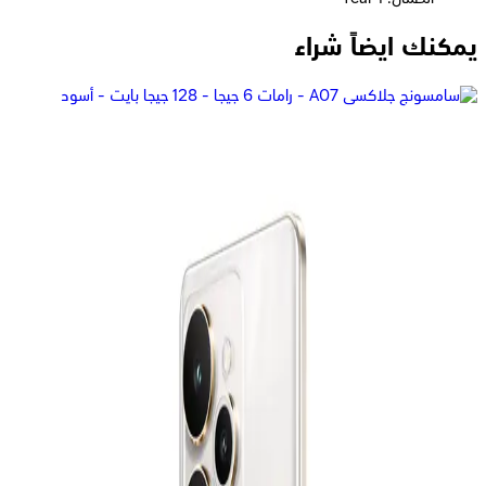
يمكنك ايضاً شراء
سامسونج جلاكسى A36 5G - رامات 8 جيجا - 256 جيجا بايت -
أبيض
20,799
جنيه
يبدأ من
1532
جنيه / الشهر
سامسونج جالاكسي A17 ثنائي الشريحة، 256 جيجابايت، 8 جيجابايت
رام، 4G - ازرق
14,490
جنيه
يبدأ من
1068
جنيه / الشهر
ريلمى 15T - رامات 8 جيجا - 256 جيجا بايت - بوكس هديه - فضي
15,999