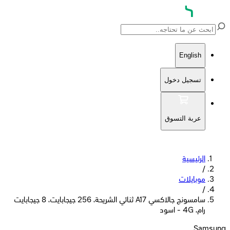
English
تسجيل دخول
عربة التسوق
الرئيسية
/
موبايلات
/
سامسونج جالاكسي A17 ثنائي الشريحة، 256 جيجابايت، 8 جيجابايت
رام، 4G - اسود
Samsung