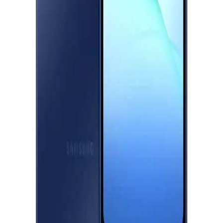
اوبو A6 برو، ثنائي الشريحة، 256 جيجابايت، 8 جيجابايت رام، 5G - أحمر
19,777
جنيه
يبدأ من
1457
جنيه / الشهر
سامسونج جالاكسي A17 ثنائي الشريحة، 128 جيجابايت، 4 جيجابايت
رام، 4G - ازرق
10,111
جنيه
يبدأ من
745
جنيه / الشهر
شاومى ريدمى 15C - رامات 8 جيجا - 256 جيجا بايت - أسود
9,399
جنيه
يبدأ من
693
جنيه / الشهر
سامسونج جلاكسى A07 - رامات 4 جيجا - 128 جيجا بايت - أسود