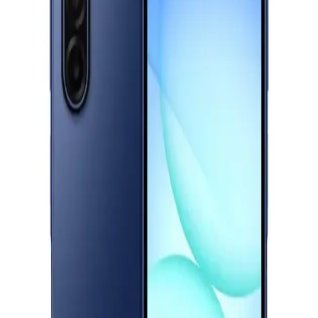
سامسونج جالاكسي A17 ثنائي الشريحة، 128 جيجابايت، 4 جيجابايت
رام، 4G - اسود
10,111
جنيه
يبدأ من
745
جنيه / الشهر
سامسونج جالاكسي A17 ثنائي الشريحة، 128 جيجابايت، 6 جيجابايت رام،
الدعم عبر البريد الالكتروني
Info@halan.com
4G - أزرق
الدعم عبر الهاتف
16303
11,390
قم بتنزيل ابليكيشن حالا
جنيه
يبدأ من
839
جنيه / الشهر
اوبو A6 برو، ثنائي الشريحة، 256 جيجابايت، 8 جيجابايت رام، 5G - أزرق
نجمي
الرئيسية
الفئات
19,777
التسوق
جنيه
حسابي
يبدأ من
1457
جنيه / الشهر