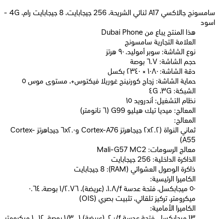
سامسونج جالاكسي A17 ثنائي الشريحة، 256 جيجابايت، 8 جيجابايت رام، 4G -
اسود
Dubai Phone هذا المنتج يباع من
العلامة التجارية سامسونج
نوع الشاشة: سوبر أموليد، ٩٠ هرتز
حجم الشاشة: ٦.٧ بوصة
دقة الشاشة: ١٠٨٠ × ٢٣٤٠ بكسل
حماية الشاشة: زجاج كورنينج غوريلا فيكتوس+، مستوى موس ٥
الشبكة: ٣G، ٤G
نظام التشغيل: أندرويد ١٥
المعالج: ميديا ​​تيك هيليو G99 (٦ نانومتر)
المعالج:
ثماني النواة (٢x٢.٢ جيجاهرتز Cortex-A76 و٦x٢.٠ جيجاهرتز Cortex-
A55)
معالج الرسومات: Mali-G57 MC2
الذاكرة الداخلية: 256 جيجابايت
ذاكرة الوصول العشوائي (RAM): 8 جيجابايت
الكاميرا الرئيسية:
٥٠ ميجابكسل، فتحة عدسة f/١.٨، (عريضة)، ١/٢.٧٦ بوصة، ٠.٦٤
ميكرومتر، تركيز تلقائي، تثبيت بصري (OIS)
الكاميرا الأمامية:
١٣ ميجابكسل، فتحة عدسة f/٢.٠، (عريضة) ١/٣٫١ بوصة، ١٫١٢ ميكرومتر