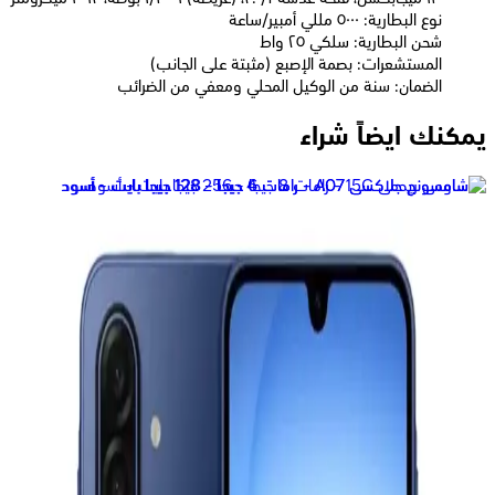
نوع البطارية: ٥٠٠٠ مللي أمبير/ساعة
شحن البطارية: سلكي ٢٥ واط
المستشعرات: بصمة الإصبع (مثبتة على الجانب)
الضمان: سنة من الوكيل المحلي ومعفي من الضرائب
يمكنك ايضاً شراء
سامسونج جالكسي A17 ثنائي الشريحة، 128 جيجا، 6 جيجا رام، 4G -
أسود
11,390
جنيه
يبدأ من
839
جنيه / الشهر
سامسونج جلاكسى A26 5G - رامات 8 جيجا - 256 جيجا بايت -
أسود
18,499
جنيه
يبدأ من
1363
جنيه / الشهر