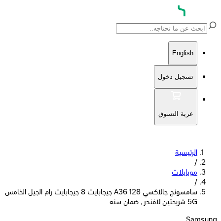
English
تسجيل دخول
عربة التسوق
الرئيسية
/
موبايلات
/
سامسونج جالاكسي A36 128 جيجابايت 8 جيجابايت رام الجيل الخامس
5G شريحتين لافندر , ضمان سنه
Samsung