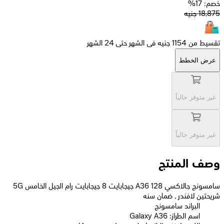
خصم: 17%
18,875
جنيه
تقسيط من 1154 جنيه فى الشهر حتى 24 الشهر
عرض الخطط
غير متوفر حالياً
غير متوفر حالياً
وصف المنتج
سامسونج جالاكسي A36 128 جيجابايت 8 جيجابايت رام الجيل الخامس 5G
شريحتين لافندر , ضمان سنه
البراند سامسونج
اسم الطراز: Galaxy A36