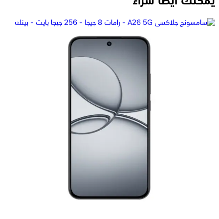
يمكنك ايضاً شراء
سامسونج جلاكسى A17 4G - رامات 8 جيجا - 256 جيجا بايت - أسود
14,299
جنيه
يبدأ من
1054
جنيه / الشهر
ريلمى 15T ثنائي الشريحة، 256 جيجابايت، 12 جيجابايت رام، 5G -
تيتانيوم
18,181
جنيه
يبدأ من
1340
جنيه / الشهر
سامسونج جلاكسى A26 5G - رامات 8 جيجا - 256 جيجا بايت -
بينك
19,199
جنيه
يبدأ من
1415
جنيه / الشهر