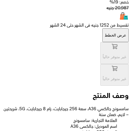
خصم: 19%
20,987
جنيه
تقسيط من 1252 جنيه فى الشهر حتى 24 الشهر
عرض الخطط
غير متوفر حالياً
غير متوفر حالياً
وصف المنتج
سامسونج جالكسي A36، سعة 256 جيجابايت، رام 8 جيجابايت، 5G، شريحتين
– لايم، ضمان سنة
العلامة التجارية: سامسونج
اسم الموديل: جالكسى A36