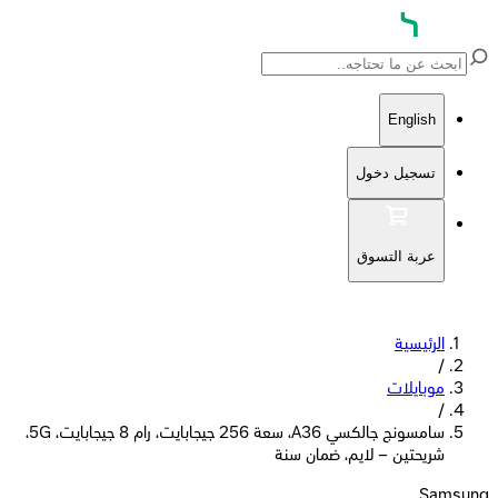
English
تسجيل دخول
عربة التسوق
الرئيسية
/
موبايلات
/
سامسونج جالكسي A36، سعة 256 جيجابايت، رام 8 جيجابايت، 5G،
شريحتين – لايم، ضمان سنة
Samsung