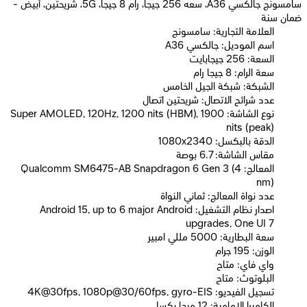
سامسونج جالكسي A36، سعه 256 جيجا، رام 8 جيجا، 5G، شريحتين، أبيض -
ضمان سنة
العلامة التجارية: سامسونج
اسم الموديل: جالكسي A36
السعة: 256 جيجابايت
سعة الرام: 8 جيجا رام
الشبكة: شبكة الجيل الخامس
عدد شرائح الاتصال: شريحتين اتصال
نوع الشاشة: Super AMOLED, 120Hz, 1200 nits (HBM), 1900
nits (peak)
الدقة بالبكسل: 1080x2340
مقاس الشاشة: 6.7 بوصة
المعالج: Qualcomm SM6475-AB Snapdragon 6 Gen 3 (4
nm)
عدد نواة المعالج: ثماني النواة
اصدار نظام التشغيل: Android 15, up to 6 major Android
upgrades, One UI 7
سعة البطارية: 5000 مللي امبير
الوزن: 195 جرام
واي فاي: متاح
البلوتوث: متاح
تسجيل الفيديو: 4K@30fps, 1080p@30/60fps, gyro-EIS
الكاميرا الامامية: 12 ميجا بكسل