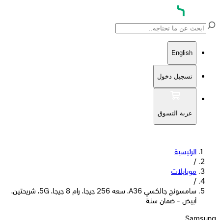
English
تسجيل دخول
عربة التسوق
الرئيسية
/
موبايلات
/
سامسونج جالكسي A36، سعه 256 جيجا، رام 8 جيجا، 5G، شريحتين،
أبيض - ضمان سنة
Samsung