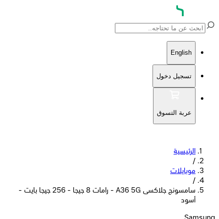
English
تسجيل دخول
عربة التسوق
الرئيسية
/
موبايلات
/
سامسونج جلاكسى A36 5G - رامات 8 جيجا - 256 جيجا بايت -
أسود
Samsung