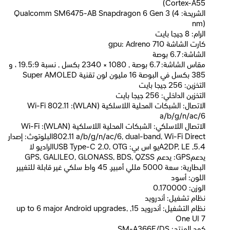
Cortex-A55)
الشريحة: Qualcomm SM6475-AB Snapdragon 6 Gen 3 (4
nm)
الرام: 8 جيجا بايت
كارت الشاشة gpu: Adreno 710
الشاشة: 6.7 بوصة
مقاس الشاشة: 6.7 بوصة , 1080 × 2340 بكسل , نسبة 19.5:9 ، و
385 بكسل في البوصة 16 مليون لون تقنية Super AMOLED
التخزين: 256 جيجا بايت
التخزين الداخلي: 256 جيجا بايت
الاتصال: الشبكات المحلية اللاسلكية (WLAN): Wi-Fi 802.11
a/b/g/n/ac/6
الاتصال اللاسلكي: الشبكات المحلية اللاسلكية (WLAN): Wi-Fi
802.11 a/b/g/n/ac/6, dual-band, Wi-Fi Directالبلوتوث: إصدار
5.4, A2DP, LEيو اس بي: USB Type-C 2.0, OTGالراديو لا
يدعمGPS: يدعم GPS, GALILEO, GLONASS, BDS, QZSS
البطارية: سعة 5000 مللي أمبير, 45 واط سلكي غير قابلة للتغيير
اللون: أسود
الوزن: 0.170000
نظام تشغيل: أندرويد
نظام التشغيل: أندرويد 15, up to 6 major Android upgrades,
One UI 7
كود المنتج: SM-A366E/DS