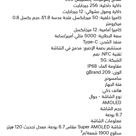
ذاكرة داخلية: 256 جيجابايت
ذاكرة وصول عشوائي: 12 جيجابايت
كاميرا خلفية: 50 ميجابكسل، فتحة عدسة f/1.8، حجم بكسل 0.8
ميكرومتر
كاميرا أمامية: 12 ميجابكسل
سعة البطارية: 5000 مللي أمبير/ساعة
منفذ الشحن: Type-C
مستشعر بصمة الإصبع: مدمج في الشاشة
تقنية NFC: نعم
الشبكة: 5G
مقاومة الماء: IP68
الوزن: 209 gBrand
سامسونج
فئة الجهاز
هاتف ذكي
نوع الشاشة - جوال
AMOLED
حجم الشاشة
6.7 بوصة
معلومات الشاشة
شاشة Super AMOLED مقاس 6.7 بوصة، معدل تحديث 120 هرتز،
سطوع 1900 شمعة/م²