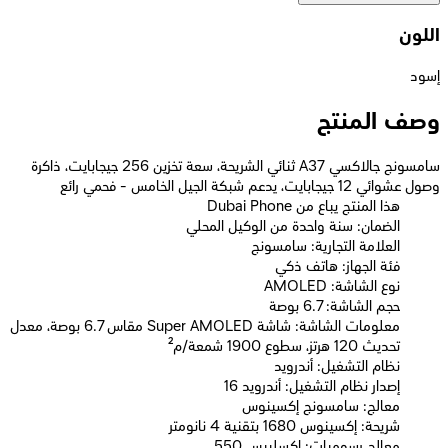
اللون
إسود
وصف المنتج
سامسونج جالاكسي A37 ثنائي الشريحة، سعة تخزين 256 جيجابايت، ذاكرة
وصول عشوائي 12 جيجابايت، يدعم شبكة الجيل الخامس - فحمي رائع
Dubai Phone هذا المنتج يباع من
الضمان: سنة واحدة من الوكيل المحلي
العلامة التجارية: سامسونج
فئة الجهاز: هاتف ذكي
نوع الشاشة: AMOLED
حجم الشاشة: 6.7 بوصة
معلومات الشاشة: شاشة Super AMOLED مقاس 6.7 بوصة، معدل
تحديث 120 هرتز، سطوع 1900 شمعة/م²
نظام التشغيل: أندرويد
إصدار نظام التشغيل: أندرويد 16
معالج: سامسونج إكسينوس
شريحة: إكسينوس 1680 بتقنية 4 نانومتر
معالج رسوميات: إكسليبس 550