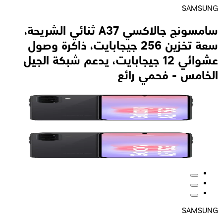
SAMSUNG
سامسونج جالاكسي A37 ثنائي الشريحة،
سعة تخزين 256 جيجابايت، ذاكرة وصول
عشوائي 12 جيجابايت، يدعم شبكة الجيل
الخامس - فحمي رائع
SAMSUNG