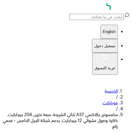
English
تسجيل دخول
عربة التسوق
الرئيسية
/
موبايلات
/
سامسونج جالاكسي A37 ثنائي الشريحة، سعة تخزين 256 جيجابايت،
ذاكرة وصول عشوائي 12 جيجابايت، يدعم شبكة الجيل الخامس - فحمي
رائع