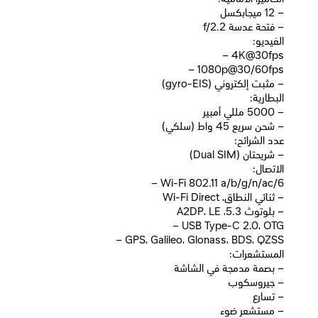
– 12 ميجابكسل
– فتحة عدسة f/2.2
الفيديو:
– 4K@30fps
– 1080p@30/60fps
– مثبت إلكتروني (gyro-EIS)
البطارية:
– 5000 مللي أمبير
– شحن سريع 45 واط (سلكي)
عدد الشرائح:
– شريحتان (Dual SIM)
الاتصال:
– Wi-Fi 802.11 a/b/g/n/ac/6
– ثنائي النطاق، Wi-Fi Direct
– بلوتوث 5.3، A2DP، LE
– USB Type-C 2.0، OTG
– GPS، Galileo، Glonass، BDS، QZSS
المستشعرات:
– بصمة مدمجة في الشاشة
– جيروسكوب
– تسارع
– مستشعر ضوء