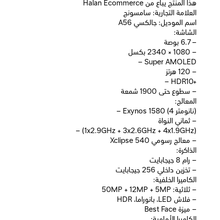
Halan Ecommerce هذا المنتج يباع من
العلامة التجارية: سامسونج
اسم الموديل: جالكسي A56
الشاشة:
– 6.7 بوصة
– 1080 × 2340 بكسل
– Super AMOLED
– 120 هرتز
– HDR10+
– سطوع حتى 1900 شمعة
المعالج:
– Exynos 1580 (4 نانومتر)
– ثماني النواة
– (1x2.9GHz + 3x2.6GHz + 4x1.9GHz)
– معالج رسومي Xclipse 540
الذاكرة:
– رام 8 جيجابايت
– تخزين داخلي 256 جيجابايت
الكاميرا الخلفية:
– ثلاثية: 50MP + 12MP + 5MP
– فلاش LED، بانوراما، HDR
– ميزة Best Face
الكاميرا الأمامية: