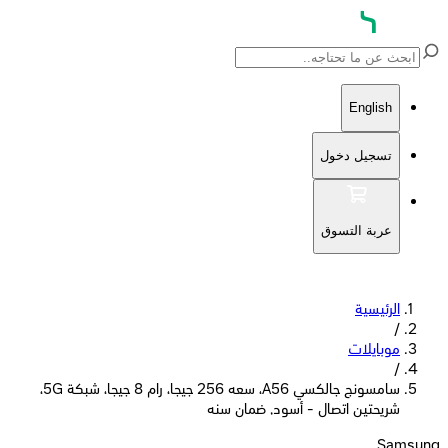
English
تسجيل دخول
عربة التسوق
الرئيسية
/
موبايلات
/
سامسونج جالكسي A56، سعه 256 جيجا، رام 8 جيجا، شبكة 5G،
شريحتين اتصال - أسود, ضمان سنه
Samsung