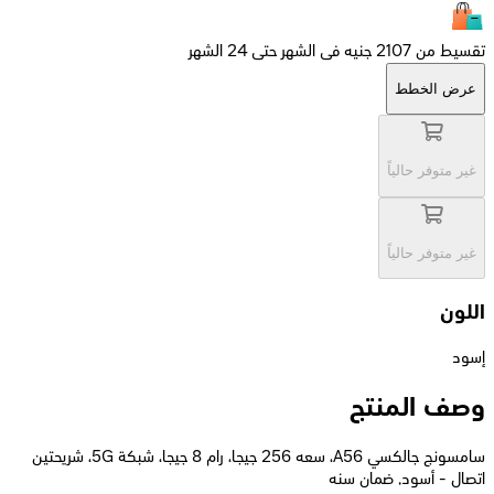
تقسيط من 2107 جنيه فى الشهر حتى 24 الشهر
عرض الخطط
غير متوفر حالياً
غير متوفر حالياً
اللون
إسود
وصف المنتج
سامسونج جالكسي A56، سعه 256 جيجا، رام 8 جيجا، شبكة 5G، شريحتين
اتصال - أسود, ضمان سنه