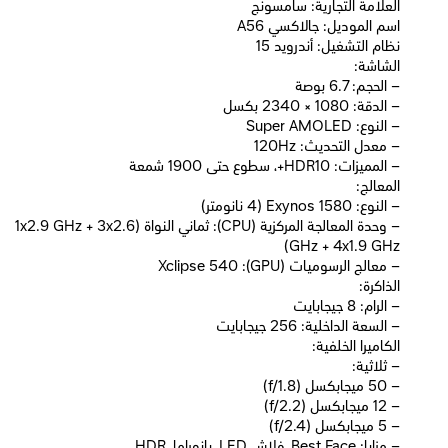
العلامة التجارية: سامسونج
اسم الموديل: جالاكسي A56
نظام التشغيل: أندرويد 15
الشاشة:
– الحجم: 6.7 بوصة
– الدقة: 1080 × 2340 بكسل
– النوع: Super AMOLED
– معدل التحديث: 120Hz
– المميزات: HDR10+، سطوع حتى 1900 شمعة
المعالج:
– النوع: Exynos 1580 (4 نانومتر)
– وحدة المعالجة المركزية (CPU): ثماني النواة (1x2.9 GHz + 3x2.6
GHz + 4x1.9 GHz)
– معالج الرسوميات (GPU): Xclipse 540
الذاكرة:
– الرام: 8 جيجابايت
– السعة الداخلية: 256 جيجابايت
الكاميرا الخلفية:
– ثلاثية:
– 50 ميجابكسل (f/1.8)
– 12 ميجابكسل (f/2.2)
– 5 ميجابكسل (f/2.4)
– مزايا: Best Face، فلاش LED، بانوراما، HDR