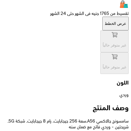
تقسيط من 1765 جنيه فى الشهر حتى 24 الشهر
عرض الخطط
غير متوفر حالياً
غير متوفر حالياً
اللون
وردي
وصف المنتج
سامسونج جالاكسي A56,سعة 256 جيجابايت, رام 8 جيجابايت, شبكة 5G,
شريحتين - وردي فاتح مع ضمان سنه