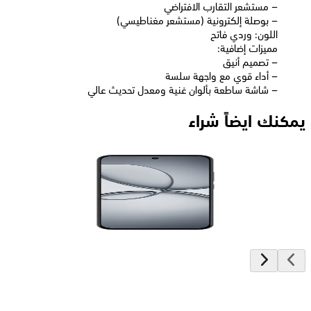
– مستشعر التقارب الافتراضي
– بوصلة إلكترونية (مستشعر مغناطيسي)
اللون: وردي فاتح
مميزات إضافية:
– تصميم أنيق
– أداء قوي مع واجهة سلسة
– شاشة ساطعة بألوان غنية ومعدل تحديث عالي
يمكنك ايضاً شراء
ريلمى 15T ثنائي الشريحة، 256 جيجابايت، 12 جيجابايت رام، 5G -
تيتانيوم
18,181
جنيه
يبدأ من
1340
جنيه / الشهر