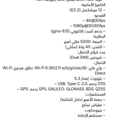
الكاميرا الأمامية:
– 12 ميجابكسل (f/2.2)
الفيديو:
– 4K@30fps
– 1080p@30/60fps
– يدعم تثبيت إلكتروني (gyro-EIS)
البطارية:
– السعة: 5000 مللي أمبير
– الشحن: 45 واط (سلكي)
عدد شرائح الاتصال:
– شريحتين (Dual SIM)
الاتصال:
– واي فاي: Wi-Fi 6 (802.11 a/b/g/n/ac/6)، نطاق مزدوج، Wi-Fi
Direct
– بلوتوث: إصدار 5.3
– USB: Type-C 2.0، يدعم OTG
– GPS: يدعم GPS، GALILEO، GLONASS، BDS، QZSS
المستشعرات:
– بصمة الأصبع (داخل الشاشة)
– مقياس تسارع
– جيروسكوب
– مستشعر الإضاءة