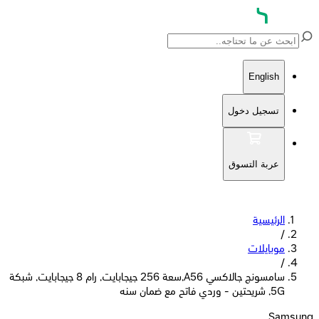
English
تسجيل دخول
عربة التسوق
الرئيسية
/
موبايلات
/
سامسونج جالاكسي A56,سعة 256 جيجابايت, رام 8 جيجابايت, شبكة
5G, شريحتين - وردي فاتح مع ضمان سنه
Samsung