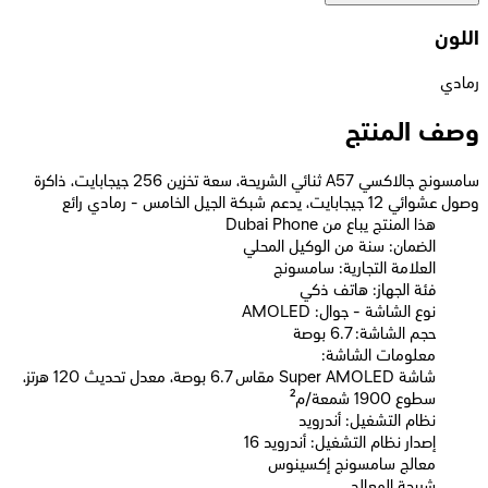
اللون
رمادي
وصف المنتج
سامسونج جالاكسي A57 ثنائي الشريحة، سعة تخزين 256 جيجابايت، ذاكرة
وصول عشوائي 12 جيجابايت، يدعم شبكة الجيل الخامس - رمادي رائع
Dubai Phone هذا المنتج يباع من
الضمان: سنة من الوكيل المحلي
العلامة التجارية: سامسونج
فئة الجهاز: هاتف ذكي
نوع الشاشة - جوال: AMOLED
حجم الشاشة: 6.7 بوصة
معلومات الشاشة:
شاشة Super AMOLED مقاس 6.7 بوصة، معدل تحديث 120 هرتز،
سطوع 1900 شمعة/م²
نظام التشغيل: أندرويد
إصدار نظام التشغيل: أندرويد 16
معالج سامسونج إكسينوس
شريحة المعالج