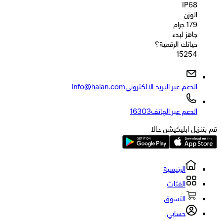
IP68
الوزن
179 جرام
جاهز لبدء
حياتك الرقمية؟
15254
الدعم عبر البريد الالكتروني
Info@halan.com
الدعم عبر الهاتف
16303
قم بتنزيل ابليكيشن حالا
الرئيسية
الفئات
التسوق
حسابي