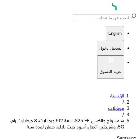
English
تسجيل دخول
عربة التسوق
الرئيسية
/
موبايلات
/
سامسونج جالكسي S25 FE، سعة 512 جيجابايت، 8 جيجابايت رام،
5G، وشريحتين اتصال، أسود جيت بلاك، ضمان لمدة سنة
Samsung