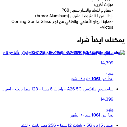
ميزات أخرى:
-مقاوم للماء والغبار بمعيار IP68
-إطار من الألمنيوم المقوّى (Armor Aluminum)
-حماية الزجاج الأمامي والخلفي من نوع Corning Gorilla Glass
Victus+
يمكنك ايضاً شراء
سامسونج جلاكسى A26 5G - رامات 6 جيجا - 128 جيجا بايت - بينك
14,399
جنيه
يبدأ من
1061
جنيه / الشهر
سامسونج جلاكسى A26 5G - رامات 6 جيجا - 128 جيجا بايت - أسود
14,399
جنيه
يبدأ من
1061
جنيه / الشهر
ريلمى 15 برو 5G - رامات 12 جيجا - 256 جيجا بايت - أخضر