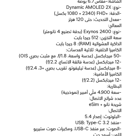
الشاشة:-مقاس 6.7 بوصة
-نوع: Dynamic AMOLED 2X
-الدقة: +FHD (1080 × 2340 بكسل)
-معدل التحديث: حتى 120 هرتز
المعالج:
-نوع: Exynos 2400 (بدقة تصنيع 4 نانومتر)
سعة التخزين: 512 جيجا بايت
الذاكرة العشوائية (RAM): 8 جيجا بايت
الكاميرا الخلفية: ثلاثية العدسات:
-50 ميجابكسل (عدسة واسعة، f/1.8، مع مثبت بصري OIS)
-12 ميجابكسل (عدسة فائقة الاتساع، f/2.2)
-8 ميجابكسل (عدسة تيليفوتو، تقريب بصري ×3، f/2.4)
الكاميرا الأمامية:
-12 ميجابكسل (f/2.2)
البطارية:
-سعة 4,900 ملّي أمبير (نموذجية)
عدد شرائح الاتصال:
شريحة نانو + eSim
الاتصال:
-البلوتوث: إصدار 5.4
-منفذ USB: Type-C 3.2
-الصوت: عبر منفذ USB-C، ومكبرات صوت ستيريو
اللون: أسود جِت