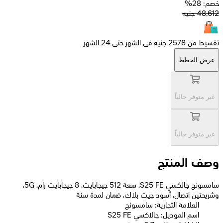
خصم: 28%
48,612
جنيه
تقسيط من 2578 جنيه فى الشهر حتى 24 الشهر
عرض الخطط
غير متوفر حالياً
غير متوفر حالياً
وصف المنتج
سامسونج جالكسي S25 FE، سعة 512 جيجابايت، 8 جيجابايت رام، 5G،
وشريحتين اتصال، أسود جيت بلاك، ضمان لمدة سنة
العلامة التجارية: سامسونج
اسم الموديل: جالاكسي S25 FE