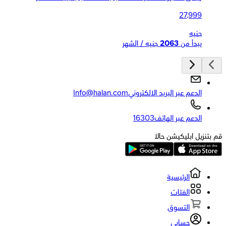
27,999
جنيه
يبدأ من
2063
جنيه / الشهر
الدعم عبر البريد الالكتروني
Info@halan.com
الدعم عبر الهاتف
16303
قم بتنزيل ابليكيشن حالا
الرئيسية
الفئات
التسوق
حسابي