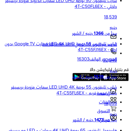
شارب تليفزيون 50 بوصة LED UHD سمارت أندرويد مزودة بريسيفر
داخلي - 4T-C50FL6EX
18,539
جنيه
يبدأ من
1366
جنيه / الشهر
شارب تليفزيون 55 بوصة LED 4K UHD سمارت Google TV بدون
الدعم عبر البريد الالكتروني
Info@halan.com
اطار - 4T-C55FJ16EX
الدعم عبر الهاتف
16303
22,249
قم بتنزيل ابليكيشن حالا
جنيه
يبدأ من
1639
جنيه / الشهر
شارب تليفزيون 55 بوصة LED UHD 4K سمارت مزودة بريسيفر
داخلي بدون فريم - 4T-C55FL6EX
الرئيسية
الفئات
19,999
التسوق
جنيه
حسابي
يبدأ من
1473
جنيه / الشهر
هايرجوجل تليفزيون 65 بوصة 4K UHD سمارت - LED مع ريسيفر