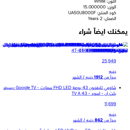
اللون: White
الوزن: 15.000000
كود المنتج: UA50U8000F
الضمان: 2 Years
يمكنك ايضاً شراء
شارب تليفزيون 65 بوصة 4K UHD سمارت Google TV - بدون اطار
- اسود - 4T-C65FJ16EX
25,949
جنيه
يبدأ من
1912
جنيه / الشهر
شاومي تليفزيون 43 بوصة FHD LED سمارت - Google TV ريسيفر
بلت ان - اسود - TV A 43
11,699
جنيه
يبدأ من
862
جنيه / الشهر