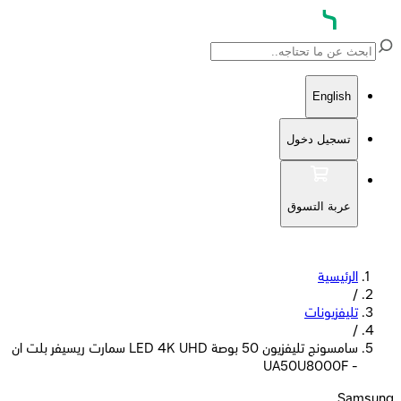
English
تسجيل دخول
عربة التسوق
الرئيسية
/
تليفزيونات
/
سامسونج تليفزيون 50 بوصة LED 4K UHD سمارت ريسيفر بلت ان
- UA50U8000F
Samsung