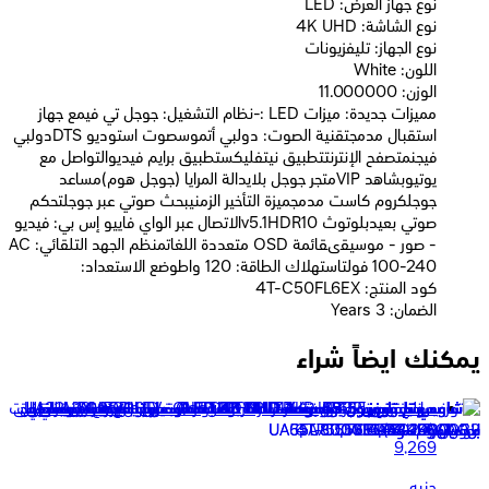
نوع جهاز العرض: LED
نوع الشاشة: 4K UHD
نوع الجهاز: تليفزيونات
اللون: White
الوزن: 11.000000
مميزات جديدة: ميزات LED :-نظام التشغيل: جوجل تي فيمع جهاز
استقبال مدمجتقنية الصوت: دولبي أتموسصوت استوديو DTSدولبي
فيجنمتصفح الإنترنتتطبيق نيتفليكستطبيق برايم فيديوالتواصل مع
يوتيوبشاهد VIPمتجر جوجل بلايدالة المرايا (جوجل هوم)مساعد
جوجلكروم كاست مدمجميزة التأخير الزمنيبحث صوتي عبر جوجلتحكم
صوتي بعيدبلوتوث v5.1HDR10الاتصال عبر الواي فاييو إس بي: فيديو
- صور - موسيقىقائمة OSD متعددة اللغاتمنظم الجهد التلقائي: AC
100-240 فولتاستهلاك الطاقة: 120 واطوضع الاستعداد:
كود المنتج: 4T-C50FL6EX
الضمان: 3 Years
يمكنك ايضاً شراء
سامسونج تليفزيون HD سمارت 32 بوصة - موديل UA32H5000
9,269
جنيه