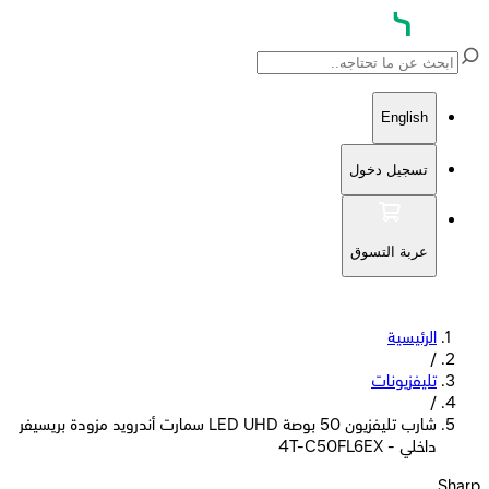
English
تسجيل دخول
عربة التسوق
الرئيسية
/
تليفزيونات
/
شارب تليفزيون 50 بوصة LED UHD سمارت أندرويد مزودة بريسيفر
داخلي - 4T-C50FL6EX
Sharp