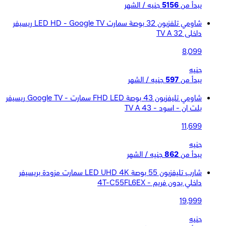
يبدأ من
5156
جنيه / الشهر
شاومي تلفزيون 32 بوصة سمارت LED HD - Google TV ريسيفر
داخلى TV A 32
8,099
جنيه
يبدأ من
597
جنيه / الشهر
شاومي تليفزيون 43 بوصة FHD LED سمارت - Google TV ريسيفر
بلت ان - اسود - TV A 43
11,699
جنيه
يبدأ من
862
جنيه / الشهر
شارب تليفزيون 55 بوصة LED UHD 4K سمارت مزودة بريسيفر
داخلي بدون فريم - 4T-C55FL6EX
19,999
جنيه