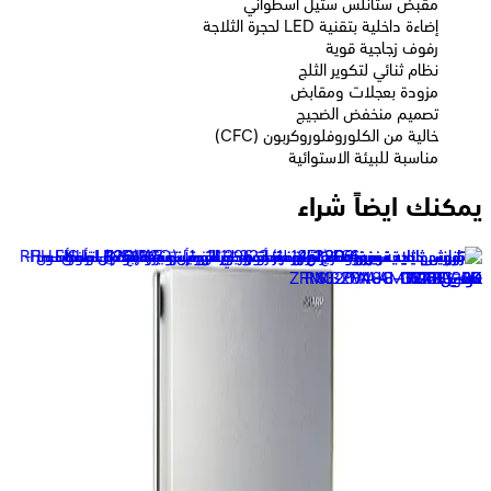
مقبض ستانلس ستيل أسطواني
إضاءة داخلية بتقنية LED لحجرة الثلاجة
رفوف زجاجية قوية
نظام ثنائي لتكوير الثلج
مزودة بعجلات ومقابض
تصميم منخفض الضجيج
خالية من الكلوروفلوروكربون (CFC)
مناسبة للبيئة الاستوائية
يمكنك ايضاً شراء
شارب ثلاجة سعة 538 لتر ديجيتال - بتقنية انفرتر- نوفرست - احمر -
SJ-GV69G-RD
57,589
جنيه
يبدأ من
4242
جنيه / الشهر
شارب ثلاجة نوفروست 450 لتر - 2 باب - فضى - موديل SJ-
58C(SL)
33,999