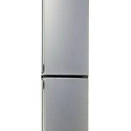
جنيه
يبدأ من
2505
جنيه / الشهر
شارب ثلاجة سعة 396 لترنوفرست ديجيتال - بتقنية الانفرتر - ستانلس
غامق - SJ-PV48G-DST
30,269
جنيه
يبدأ من
2230
جنيه / الشهر
شارب ثلاجة نوفروست انفرتر سعة 396 لتر - أسود - موديل SJ-
الدعم عبر البريد الالكتروني
Info@halan.com
GV48G-BK
الدعم عبر الهاتف
16303
32,009
قم بتنزيل ابليكيشن حالا
جنيه
يبدأ من
2358
جنيه / الشهر
تورنيدو ديب فريزر سعة 185 لتر انفرتر نو فروست 5 درج - اسود -
RH-H18TV-BK
الرئيسية
الفئات
23,599