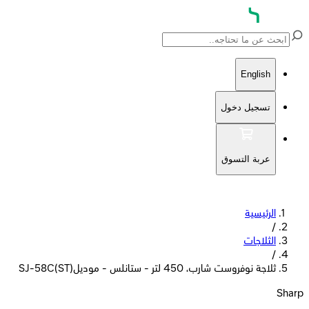
English
تسجيل دخول
عربة التسوق
الرئيسية
/
الثلاجات
/
ثلاجة نوفروست شارب، 450 لتر - ستانلس - موديلSJ-58C(ST)
Sharp