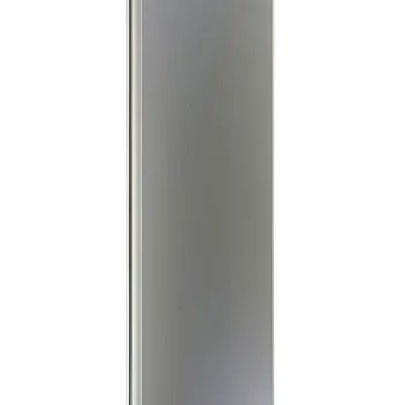
التسوق
جنيه
حسابي
يبدأ من
1739
جنيه / الشهر
تورنيدو ديب فريزر 6 ادراج سعة 223 لتر انفرتر نو فروست - اسود -
RH-H22TV-BK
27,299
جنيه
يبدأ من
2011
جنيه / الشهر
زانوسى ثلاجة ديفروست باب 1 سوبر - 11 قدم - سعة 320 لتر - أسود
- موديلRM3201A-B - 1017
13,899
جنيه
يبدأ من
1024
جنيه / الشهر
زانوسى ثلاجة سعة 320 لتر ديفروست باب 1 سوبر 11 قدم - فضى -
موديل ZRM3201A-A - 1016
13,859