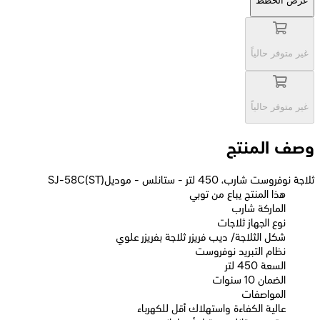
عرض الخطط
غير متوفر حالياً
غير متوفر حالياً
وصف المنتج
ثلاجة نوفروست شارب، 450 لتر - ستانلس - موديلSJ-58C(ST)
هذا المنتج يباع من توبي
الماركة شارب
نوع الجهاز ثلاجات
شكل الثلاجة/ ديب فريزر ثلاجة بفريزر علوي
نظام التبريد نوفروست
السعة 450 لتر
الضمان 10 سنوات
المواصفات
عالية الكفاءة واستهلاك أقل للكهرباء