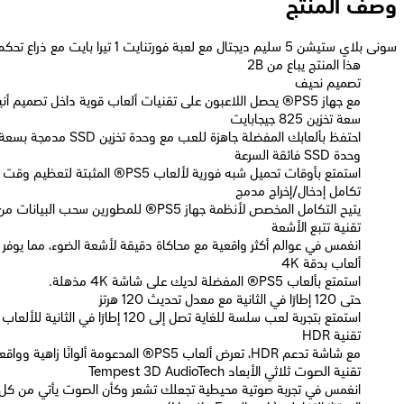
وصف المنتج
سونى بلاي ستيشن 5 سليم ديجتال مع لعبة فورتنايت 1 تيرا بايت مع ذراع تحكم - ضمان لمدة سنة
2B هذا المنتج يباع من
تصميم نحيف
مع جهاز PS5® يحصل اللاعبون على تقنيات ألعاب قوية داخل تصميم أنيق ومدمج.
سعة تخزين 825 جيجابايت
احتفظ بألعابك المفضلة جاهزة للعب مع وحدة تخزين SSD مدمجة بسعة 825 جيجابايت.
وحدة SSD فائقة السرعة
استمتع بأوقات تحميل شبه فورية لألعاب PS5® المثبتة لتعظيم وقت اللعب.
تكامل إدخال/إخراج مدمج
يتيح التكامل المخصص لأنظمة جهاز PS5® للمطورين سحب البيانات من وحدة التخزين بسرعة هائلة، مما يفتح طرقًا جديدة لتصميم الألعاب.
تقنية تتبع الأشعة
انغمس في عوالم أكثر واقعية مع محاكاة دقيقة لأشعة الضوء، مما يوفر 
ألعاب بدقة 4K
استمتع بألعاب PS5® المفضلة لديك على شاشة 4K مذهلة.
حتى 120 إطارًا في الثانية مع معدل تحديث 120 هرتز
استمتع بتجربة لعب سلسة للغاية تصل إلى 120 إطارًا في الثانية للألعاب المتوافقة، مع دعم معدل تحديث 120 هرتز على شاشات 4K.
تقنية HDR
مع شاشة تدعم HDR، تعرض ألعاب PS5® المدعومة ألوانًا زاهية وواقعية بشكل مذهل.
تقنية الصوت ثلاثي الأبعاد Tempest 3D AudioTech
انغمس في تجربة صوتية محيطية تجعلك تشعر وكأن الصوت يأتي من كل الا