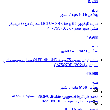
19,799
جنيه
يبدأ من
1459
جنيه / الشهر
شارب تليفزيون 55 بوصة LED UHD 4K سمارت مزودة بريسيفر
داخلي بدون فريم - 4T-C55FL6EX
19,999
جنيه
يبدأ من
1473
جنيه / الشهر
سامسونج تليفزيون 75 بوصة QLED 4K UHD سمارت برسيفر داخلي
- موديل QA75Q70D (2024)
69,999
جنيه
يبدأ من
5156
جنيه / الشهر
سامسونج تليفزيون 55 بوصة LED 4K UHD سمارت نسخة AI
الدعم عبر البريد الالكتروني
Info@halan.com
ريسيفر بلت ان - اسود - UA55U8000F
الدعم عبر الهاتف
16303