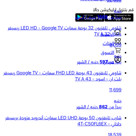
22,659
قم بتنزيل ابليكيشن حالا
جنيه
يبدأ من
1669
جنيه / الشهر
شاومي تلفزيون 32 بوصة سمارت LED HD - Google TV ريسيفر
داخلى TV A 32
الرئيسية
الفئات
8,099
التسوق
جنيه
حسابي
يبدأ من
597
جنيه / الشهر
شاومي تليفزيون 43 بوصة FHD LED سمارت - Google TV ريسيفر
بلت ان - اسود - TV A 43
11,699
جنيه
يبدأ من
862
جنيه / الشهر
شارب تليفزيون 50 بوصة LED UHD سمارت أندرويد مزودة بريسيفر
داخلي - 4T-C50FL6EX
18,539