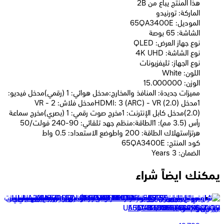
2B هذا المنتج يباع من
الماركة: تورنيدو
الموديل: 65QA3400E
الشاشة: 65 بوصة
نوع جهاز العرض: QLED
نوع الشاشة: 4K UHD
نوع الجهاز: تليفزيونات
اللون: White
الوزن: 15.000000
مميزات جديدة: المنافذ والمخارج:مدخل هوائي: 1 (رقمي)مدخل فيديو:
1مدخل HDMI: 3 (ARC) - VR (2.0)مدخل فلاش: 2 - VR
(2.0)مدخل كابل الإنترنت: 1مخرج صوت رقمي: 1 (بصري)مخرج سماعة
رأس (3.5 مم): 1الطاقة:منظم جهد تلقائي: 90-240 فولت/50
هرتزاستهلاك الطاقة: 200 واطوضع الاستعداد: 0.5 واط
كود المنتج: 65QA3400E
الضمان: 3 Years
يمكنك ايضاً شراء
تورنيدو تليفزيون 55 بوصة 4K سمارت QLED بدون اطار مع ريسيفر
بلت ان - 55QA3400G