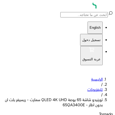
English
تسجيل دخول
عربة التسوق
الرئيسية
/
تليفزيونات
/
تورنيدو شاشة 65 بوصة QLED 4K UHD سمارت - ريسيفر بلت ان
بدون اطار - 65QA3400E
Tornado