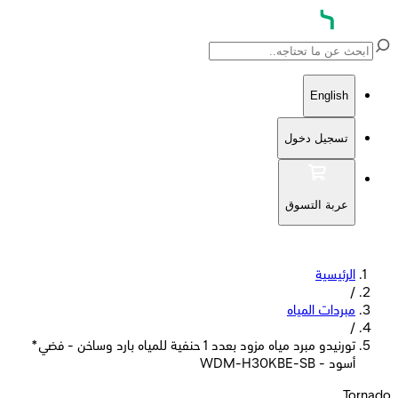
English
تسجيل دخول
عربة التسوق
الرئيسية
/
مبردات المياه
/
تورنيدو مبرد مياه مزود بعدد 1 حنفية للمياه بارد وساخن - فضي*
أسود - WDM-H30KBE-SB
Tornado