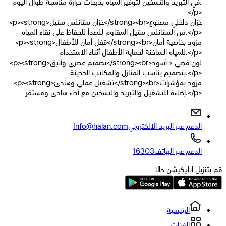
في التبريد والتسخين لتوفير المياه بدرجات حرارة مناسبة طوال اليوم.
</p>
<p><strong>خزان ستانلس ستيل</strong><br>خزان داخلي مصنوع
من الستانلس ستيل المقاوم للصدأ للحفاظ على نقاء المياه.</p>
<p><strong>قفل أمان للأطفال</strong><br>مزود بخاصية أمان
للمياه الساخنة لحماية الأطفال أثناء الاستخدام.</p>
<p><strong>تصميم عصري وأنيق</strong><br>لون فضي × أسود
بتصميم يناسب المنازل والمكاتب الحديثة.</p>
<p><strong>تشغيل عملي وهادئ</strong><br>مزود بمؤشرات
إضاءة للتشغيل والتبريد والتسخين مع أداء هادئ ومستقر.</p>
الدعم عبر البريد الالكتروني
Info@halan.com
الدعم عبر الهاتف
16303
قم بتنزيل ابليكيشن حالا
الرئيسية