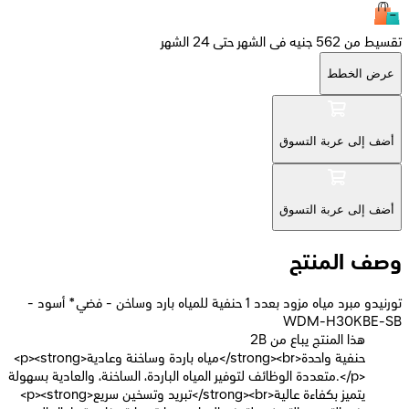
تقسيط من 562 جنيه فى الشهر حتى 24 الشهر
عرض الخطط
أضف إلى عربة التسوق
أضف إلى عربة التسوق
وصف المنتج
تورنيدو مبرد مياه مزود بعدد 1 حنفية للمياه بارد وساخن - فضي* أسود -
WDM-H30KBE-SB
2B هذا المنتج يباع من
<p><strong>مياه باردة وساخنة وعادية</strong><br>حنفية واحدة
متعددة الوظائف لتوفير المياه الباردة، الساخنة، والعادية بسهولة.</p>
<p><strong>تبريد وتسخين سريع</strong><br>يتميز بكفاءة عالية