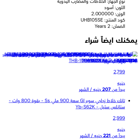
نوع الجهاز: الخلاطات والمضارب اليدوية
اللون: أسود
الوزن: 2.000000
كود المنتج: UHB105SE
الضمان: 2 Years
يمكنك ايضاً شراء
تورنيدو مضرب يدوي بقوة 1000 وات سعة 900 مللي كبة و مضرب
بيض - اسود - THB-1000MC
2,799
جنيه
يبدأ من
207
جنيه / الشهر
تانك خلاط زجاجي سوبر Gl سعة 900 ملي Ss - بقوة 800 وات -
ستانلس ستيل - Yb-S62K
2,999
جنيه
يبدأ من
221
جنيه / الشهر