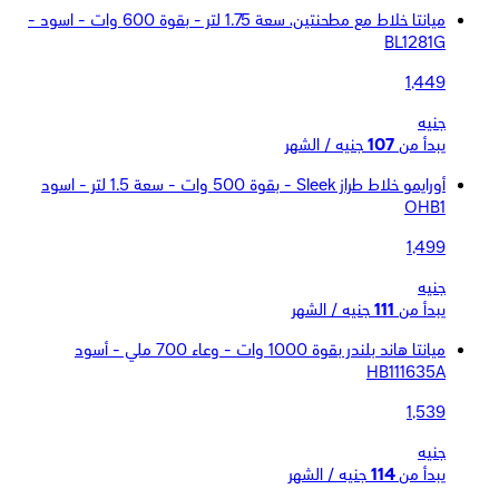
ميانتا خلاط مع مطحنتين، سعة 1.75 لتر - بقوة 600 وات - اسود -
BL1281G
1,449
جنيه
يبدأ من
107
جنيه / الشهر
أورايمو خلاط طراز Sleek - بقوة 500 وات - سعة 1.5 لتر - اسود
OHB1
1,499
جنيه
يبدأ من
111
جنيه / الشهر
ميانتا هاند بلندر بقوة 1000 وات - وعاء 700 ملي - أسود
HB111635A
1,539
جنيه
يبدأ من
114
جنيه / الشهر