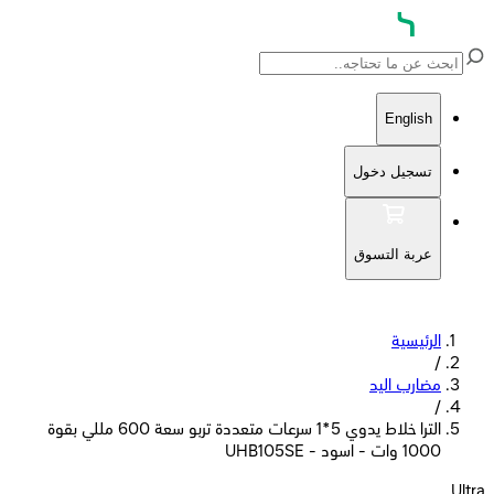
English
تسجيل دخول
عربة التسوق
الرئيسية
/
مضارب اليد
/
الترا خلاط يدوي 5*1 سرعات متعددة تربو سعة 600 مللي بقوة
1000 وات - اسود - UHB105SE
Ultra