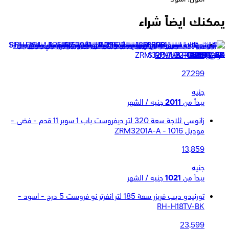
يمكنك ايضاً شراء
تورنيدو ديب فريزر 6 ادراج سعة 223 لتر انفرتر نو فروست - اسود -
RH-H22TV-BK
27,299
جنيه
يبدأ من
2011
جنيه / الشهر
زانوسى ثلاجة سعة 320 لتر ديفروست باب 1 سوبر 11 قدم - فضى -
موديل ZRM3201A-A - 1016
13,859
جنيه
يبدأ من
1021
جنيه / الشهر
تورنيدو ديب فريزر سعة 185 لتر انفرتر نو فروست 5 درج - اسود -
RH-H18TV-BK
23,599