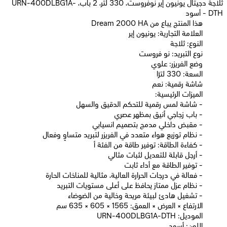
ثلاجة دجيتال يونيون إير نوفروست، 330 لتر، 2 باب، URN-400DLBG1A-
DTH - أسود
Dream 2000 HA هذا المنتج يباع من
العلامة التجارية: يونيون إير
النوع: ثلاجة
نوع التبريد: نو فروست
وضع الفريزر: علوي
السعة: 330 لترًا
شاشة رقمية: نعم
الميزات الرئيسية:
- شاشة لمس رقمية للتحكم الدقيق والسهل
- باب زجاجي أنيق بمظهر عصري
- مقبض داخلي مدمج بتصميم انسيابي
- نظام توزيع هواء متعدد في الفريزر لتبريد متساوٍ وفعال
- كفاءة الطاقة: توفير طاقة من الفئة أ
- أرجل قابلة للتعديل لثبات مثالي
- توفير الطاقة مع أداء ثابت
- فعالة في درجات الحرارة العالية، مثالية للمناخات الحارة
- نظام عزل ممتاز يحافظ على أعلى مستويات التبريد
- تشغيل هادئ لبيئة مريحة وخالية من الضوضاء
الارتفاع × العرض × العمق: 1565 × 605 × 635 سم
الموديل: URN-400DLBG1A-DTH
اللون: أسود