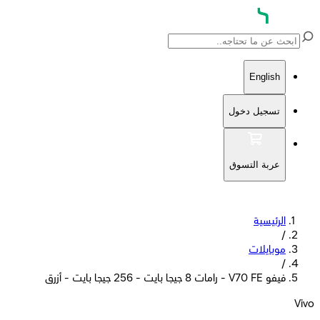
English
تسجيل دخول
عربة التسوق
الرئيسية
/
موبايلات
/
فيفو V70 FE - رامات 8 جيجا بايت - 256 جيجا بايت - أزرق
Vivo