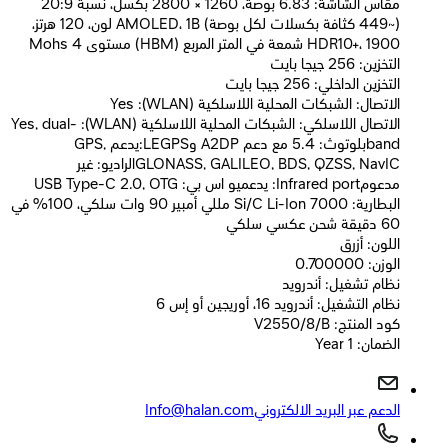
مقاس الشاشة: 6.83 بوصة، 1260 × 2800 بكسل، نسبة 20:9
(~449 كثافة بكسلات لكل بوصة) AMOLED، 1B لون، 120 هرتز،
HDR10+، 1900 شمعة في المتر المربع (HBM) مستوى Mohs 4
التخزين: 256 جيجا بايت
التخزين الداخلي: 256 جيجا بايت
الاتصال: الشبكات المحلية اللاسلكية (WLAN): Yes
الاتصال اللاسلكي: الشبكات المحلية اللاسلكية (WLAN): Yes, dual-
bandبلوتوث: ‎5.4 مع دعم A2DP وLEGPS:يدعم GPS,
GLONASS, GALILEO, BDS, QZSS, NavICالراديو: غير
مدعومInfrared port: يدعميو اس بي: USB Type-C 2.0, OTG
البطارية: Si/C Li-Ion 7000 مللي أمبير 90 وات سلكي، 100% في
60 دقيقة شحن عكسي سلكي
اللون: أزرق
الوزن: 0.700000
نظام تشغيل: أندرويد
نظام التشغيل: أندرويد 16، أوريجين أو إس 6
كود المنتج: V2550/8/B
الضمان: 1 Year
الدعم عبر البريد الالكتروني
Info@halan.com