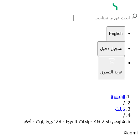
English
تسجيل دخول
عربة التسوق
الرئيسية
/
تابلت
/
شاومى باد 2 4G - رامات 4 جيجا - 128 جيجا بايت - أخضر
Xiaomi