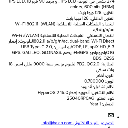
274 بكسل في البوصة IPS LCD ، و بتردد 90 هرتز IPS LCD, 1B
colors, 600 nits (HBM)
التخزين: 128 جيجا بايت
التخزين الداخلي: 128 جيجا بايت
الاتصال: الشبكات المحلية اللاسلكية (WLAN): Wi-Fi 802.11
a/b/g/n/ac
الاتصال اللاسلكي: الشبكات المحلية اللاسلكية (WLAN): Wi-Fi
802.11 a/b/g/n/ac, dual-band, Wi-Fi Directالبلوتوث: إصدار
5.3, A2DP, LE, aptX HDيو اس بي: USB Type-C 2.0,
OTGراديو:راديو FMGPS: يدعم GPS, GALILEO, GLONASS,
BDS, QZSS
البطارية: PD2, QC2.0 ليثيوم بوليمر سعة 9000 مللي أمبير ، 18
وات سلكي
اللون: أخضر
الوزن: 0.700000
نظام تشغيل: أندرويد
نظام التشغيل: أندرويد إصدار 15.0 HyperOS 2
كود المنتج: 25040RP0AG
الضمان: 1 Year
الدعم عبر البريد الالكتروني
Info@halan.com