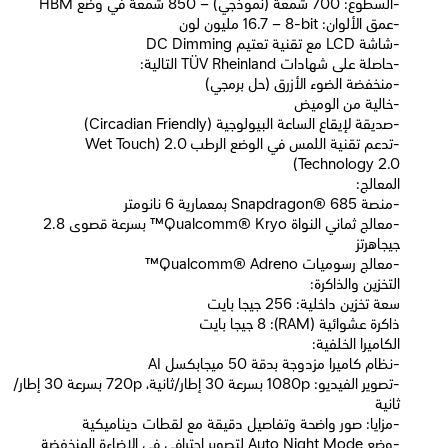
-السطوع: 700 شمعة (نموذجي) – 850 شمعة في وضع HBM
-عمق الألوان: ‎8-bit‎ – ‏16.7 مليون لون
-شاشة LCD مع تقنية تعتيم DC Dimming
-حاصلة على شهادات TÜV Rheinland التالية:
-منخفضة الضوء الأزرق (حل برمجي)
-خالية من الوميض
-صديقة لإيقاع الساعة البيولوجية (Circadian Friendly)
-تدعم تقنية اللمس في الوضع الرطب 2.0 (Wet Touch
Technology 2.0)
المعالج:
-منصة Snapdragon® 685 بمعمارية 6 نانومتر
-معالج ثماني النواة Qualcomm® Kryo™ بسرعة قصوى 2.8
جيجاهرتز
-معالج رسوميات Qualcomm® Adreno™
التخزين والذاكرة:
سعة تخزين داخلية: 256 جيجا بايت
ذاكرة عشوائية (RAM): 8 جيجا بايت
الكاميرا الخلفية:
-نظام كاميرا مزدوجة بدقة 50 ميجابكسل AI
-تصوير الفيديو: ‏1080p بسرعة 30 إطار/ثانية، ‏720p بسرعة 30 إطار/
ثانية
-مزايا: صور واضحة وتفاصيل دقيقة مع لقطات ديناميكية
-وضع Auto Night Mode لتصوير احترافي في الإضاءة المنخفضة