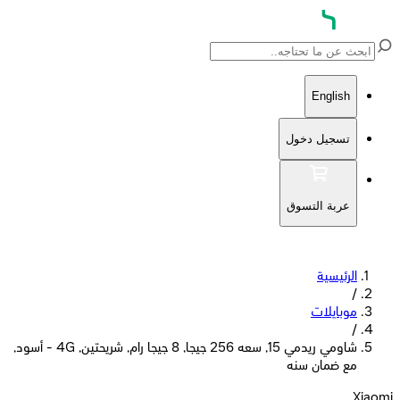
English
تسجيل دخول
عربة التسوق
الرئيسية
/
موبايلات
/
شاومي ريدمي 15, سعه 256 جيجا, 8 جيجا رام, شريحتين, 4G - أسود,
مع ضمان سنه
Xiaomi