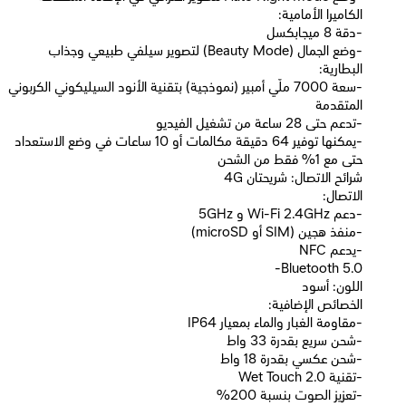
الكاميرا الأمامية:
-دقة 8 ميجابكسل
-وضع الجمال (Beauty Mode) لتصوير سيلفي طبيعي وجذاب
البطارية:
-سعة 7000 ملّي أمبير (نموذجية) بتقنية الأنود السيليكوني الكربوني
المتقدمة
-تدعم حتى 28 ساعة من تشغيل الفيديو
-يمكنها توفير 64 دقيقة مكالمات أو 10 ساعات في وضع الاستعداد
حتى مع 1% فقط من الشحن
شرائح الاتصال: شريحتان 4G
الاتصال:
-دعم Wi-Fi 2.4GHz و 5GHz
-منفذ هجين (SIM أو microSD)
-يدعم NFC
-Bluetooth 5.0
اللون: أسود
الخصائص الإضافية:
-مقاومة الغبار والماء بمعيار IP64
-شحن سريع بقدرة 33 واط
-شحن عكسي بقدرة 18 واط
-تقنية Wet Touch 2.0
-تعزيز الصوت بنسبة 200%