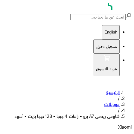
English
تسجيل دخول
عربة التسوق
الرئيسية
/
موبايلات
/
شاومى ريدمى A7 برو - رامات 4 جيجا - 128 جيجا بايت - أسود
Xiaomi