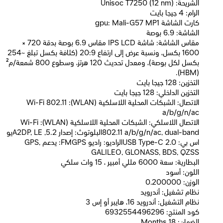
الشريحة: Unisoc T7250 (12 nm)
الرام: 4 جيجا بايت
كارت الشاشة gpu: Mali-G57 MP1
الشاشة: 6.9 بوصة
مقاس الشاشة: شاشة IPS LCD مقاس 6.9 بوصة بدقة 720 ×
1600 بكسل، ونسبة عرض إلى ارتفاع 20:9 (كثافة بكسل تبلغ ~254
بكسل لكل بوصة)، ومعدل تحديث 120 هرتز، وسطوع 800 شمعة/م²
(HBM).
التخزين: 128 جيجا بايت
التخزين الداخلي: 128 جيجا بايت
الاتصال: الشبكات المحلية اللاسلكية (WLAN): Wi-Fi 802.11
a/b/g/n/ac
الاتصال اللاسلكي: الشبكات المحلية اللاسلكية (WLAN): Wi-Fi
802.11 a/b/g/n/ac, dual-bandالبلوتوث: إصدار 5.2, A2DP, LEيو
اس بي: USB Type-C 2.0الراديو: راديو FMGPS: يدعم GPS,
GALILEO, GLONASS, BDS, QZSS
البطارية: سعة 6000 مللي أمبير ، 15 وات سلكي
اللون: أسود
الوزن: 0.200000
نظام تشغيل: أندرويد
نظام التشغيل: أندرويد 16، هايبر أو إس 3
كود المنتج: 6932554496296
الضمان: 18 Months