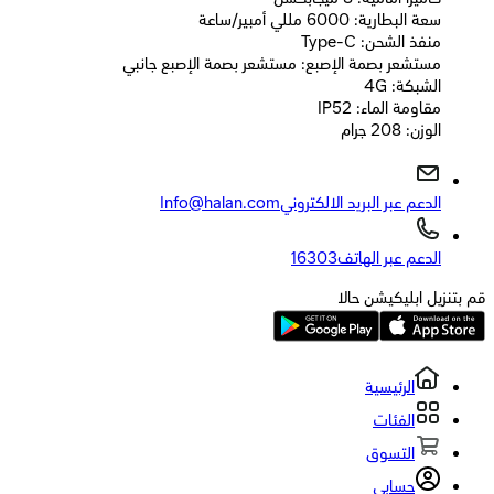
سعة البطارية: 6000 مللي أمبير/ساعة
منفذ الشحن: Type-C
مستشعر بصمة الإصبع: مستشعر بصمة الإصبع جانبي
الشبكة: 4G
مقاومة الماء: IP52
الوزن: 208 جرام
الدعم عبر البريد الالكتروني
Info@halan.com
الدعم عبر الهاتف
16303
قم بتنزيل ابليكيشن حالا
الرئيسية
الفئات
التسوق
حسابي