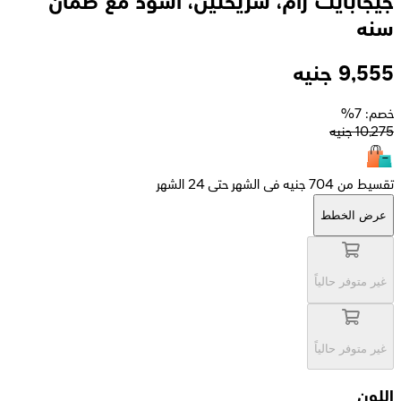
جيجابايت رام، شريحتين، أسود مع ضمان
سنه
9,555
جنيه
خصم: 7%
10,275
جنيه
تقسيط من 704 جنيه فى الشهر حتى 24 الشهر
عرض الخطط
غير متوفر حالياً
غير متوفر حالياً
اللون