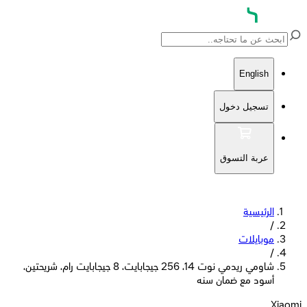
English
تسجيل دخول
عربة التسوق
الرئيسية
/
موبايلات
/
شاومي ريدمي نوت 14، 256 جيجابايت، 8 جيجابايت رام، شريحتين،
أسود مع ضمان سنه
Xiaomi