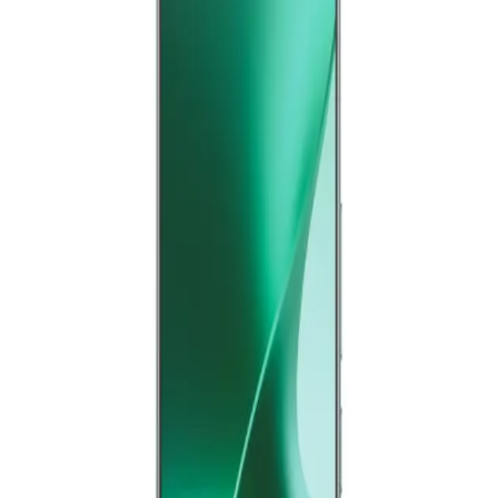
جنيه
يبدأ من
1473
جنيه / الشهر
سامسونج جلاكسى A36 5G - رامات 8 جيجا - 256 جيجا بايت -
لافندر
19,999
جنيه
يبدأ من
1473
جنيه / الشهر
سامسونج جلاكسى A17 4G - رامات 6 جيجا - 128 جيجا بايت - أسود
الدعم عبر البريد الالكتروني
Info@halan.com
11,199
الدعم عبر الهاتف
16303
جنيه
قم بتنزيل ابليكيشن حالا
يبدأ من
825
جنيه / الشهر
سامسونج جلاكسى A36 5G - رامات 8 جيجا - 256 جيجا بايت -
أبيض
الرئيسية
20,199
الفئات
جنيه