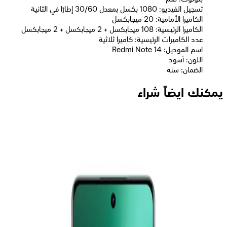
تسجيل الفيديو: 1080 بكسل بمعدل 30/60 إطارًا في الثانية
الكاميرا الأمامية: 20 ميجابكسل
الكاميرا الرئيسية: 108 ميجابكسل + 2 ميجابكسل + 2 ميجابكسل
عدد الكاميرات الرئيسية: كاميرا ثلاثية
اسم الموديل: Redmi Note 14
اللون: أسود
الضمان: سنه
يمكنك ايضاً شراء
فيفو V60 لايت ثنائي الشريحة، 256 جيجابايت، 8 جيجابايت رام، 4G -
ازرق
16,161
جنيه
يبدأ من
1191
جنيه / الشهر
سامسونج جلاكسى A36 5G - رامات 8 جيجا - 256 جيجا بايت -
Lime
19,999