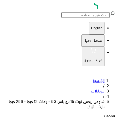
English
تسجيل دخول
عربة التسوق
الرئيسية
/
موبايلات
/
شاومى ريدمى نوت 15 برو بلس 5G - رامات 12 جيجا - 256 جيجا
بايت - أزرق
Xiaomi