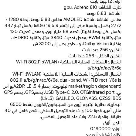
الرام: 12 جيجا بايت
كارت الشاشة gpu: Adreno 810
الشاشة: 6.83 بوصه
مقاس الشاشة: شاشة AMOLED مقاس 6.83 بوصة، بدقة 1280 ×
2772 بكسل، ونسبة عرض إلى ارتفاع 19.5:9 (كثافة بكسل تبلغ 447
بكسل لكل بوصة تقريبًا)، تدعم 68 مليار لون، ومعدل تحديث 120
هرتز، وتقنية PWM بمعدل تحديث 3840 هرتز، وتقنية HDR10+،
وتقنية Dolby Vision، وسطوع يصل إلى 3200 ش
التخزين: 256 جيجا بايت
التخزين الداخلي: 256 جيجا بايت
الاتصال: الشبكات المحلية اللاسلكية (WLAN): Wi-Fi 802.11
a/b/g/n/ac/6/6e
الاتصال اللاسلكي: الشبكات المحلية اللاسلكية (WLAN): Wi-Fi
802.11 a/b/g/n/ac/6/6e, dual-band, Wi-Fi Direct (/6e is
market/region dependent)البلوتوث: إصدار 5.4, A2DP, LEيو اس
بي: USB Type-C 2.0, OTGInfrared port: يدعمGPS: يدعم GPS
(L1+L5), GALILEO, GLONASS, QZSS, BDS
البطارية: بطارية ليثيوم أيون من السيليكون/الكربون بسعة 6500
مللي أمبير، قدرة 100 وات عند التوصيل السلكي، شحن كامل في 40
دقيقة، وقدرة 22.5 وات عند التوصيل العكسي.
اللون: أزرق
الوزن: 0.190000
نظام تشغيل: أندرويد