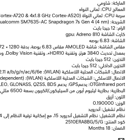
الماركة: شاومي
المعالج CPU: ثمانى النواه
سرعة CPU: ثماني النواة (1x2.7 GHz Cortex-A720 & 3x2.4 GHz Cortex-A720 & 4x1.8 GHz Cortex-A520)
الشريحة: Qualcomm SM7635-AC Snapdragon 7s Gen 4 (4 nm)
الرام: 12 جيجا بايت
كارت الشاشة gpu: Adreno 810
الشاشة: 6.83 بوصه
بمعدل تحديث 3840 هرتز، وتقنية HDR10+، وتقنية Dolby Vision، وسطوع يصل إلى 3200 ش
التخزين: 512 جيجا بايت
التخزين الداخلي: 512 جيجا بايت
الاتصال: الشبكات المحلية اللاسلكية (WLAN): Wi-Fi 802.11 a/b/g/n/ac/6/6e
OTGInfrared port: يدعمGPS: يدعم GPS (L1+L5), GALILEO, GLONASS, QZSS, BDS
البطارية: بطارية ليثيوم أيون من السيليكون/الكربون بسعة 6500 مللي أمبير، قدرة 100 وات عند التوصيل السلكي، شحن كامل في 40 دقيقة، وقدرة 22.5 وات عند التوصيل العكسي.
اللون: أزرق
الوزن: 0.190000
نظام تشغيل: أندرويد
نظام التشغيل: نظام التشغيل أندرويد 15، مع إمكانية ترقية النظام إلى 4 ترقيات رئيسية، ونظام التشغيل هايبر أو إس 2
كود المنتج: 2510ERA8BG/5/G
الضمان: 18 Months