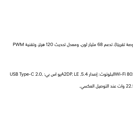
مقاس الشاشة: شاشة AMOLED مقاس 6.83 بوصة، بدقة 1280 × 2772 بكسل، ونسبة عرض إلى ارتفاع 19.5:9 (كثافة بكسل تبلغ 447 بكسل لكل بوصة تقريبًا)، تدعم 68 مليار لون، ومعدل تحديث 120 هرتز، وتقنية PWM
الاتصال اللاسلكي: الشبكات المحلية اللاسلكية (WLAN): Wi-Fi 802.11 a/b/g/n/ac/6/6e, dual-band, Wi-Fi Direct (/6e is market/region dependent)البلوتوث: إصدار 5.4, A2DP, LEيو اس بي: USB Type-C 2.0,