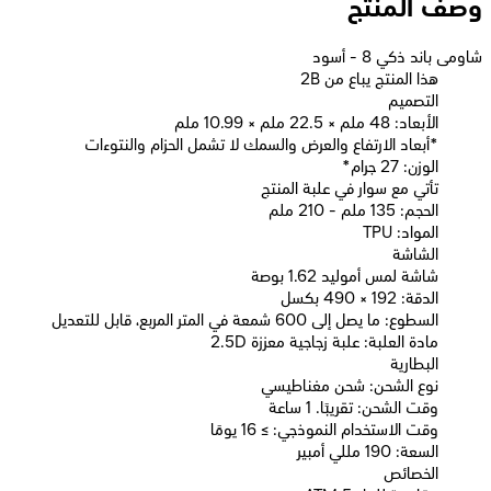
وصف المنتج
شاومى باند ذكي 8 - أسود
2B هذا المنتج يباع من
التصميم
الأبعاد: 48 ملم × 22.5 ملم × 10.99 ملم
*أبعاد الارتفاع والعرض والسمك لا تشمل الحزام والنتوءات
الوزن: 27 جرام*
تأتي مع سوار في علبة المنتج
الحجم: 135 ملم - 210 ملم
المواد: TPU
الشاشة
شاشة لمس أموليد 1.62 بوصة
الدقة: 192 × 490 بكسل
السطوع: ما يصل إلى 600 شمعة في المتر المربع، قابل للتعديل
مادة العلبة: علبة زجاجية معززة 2.5D
البطارية
نوع الشحن: شحن مغناطيسي
وقت الشحن: تقريبًا. 1 ساعة
وقت الاستخدام النموذجي: ≥ 16 يومًا
السعة: 190 مللي أمبير
الخصائص